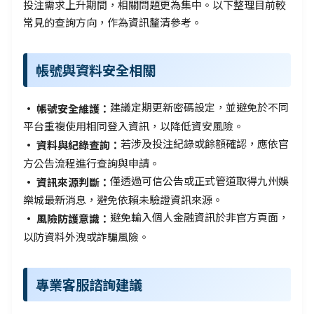
投注需求上升期間，相關問題更為集中。以下整理目前較
常見的查詢方向，作為資訊釐清參考。
帳號與資料安全相關
建議定期更新密碼設定，並避免於不同
• 帳號安全維護：
平台重複使用相同登入資訊，以降低資安風險。
若涉及投注紀錄或餘額確認，應依官
• 資料與紀錄查詢：
方公告流程進行查詢與申請。
僅透過可信公告或正式管道取得九州娛
• 資訊來源判斷：
樂城最新消息，避免依賴未驗證資訊來源。
避免輸入個人金融資訊於非官方頁面，
• 風險防護意識：
以防資料外洩或詐騙風險。
專業客服諮詢建議