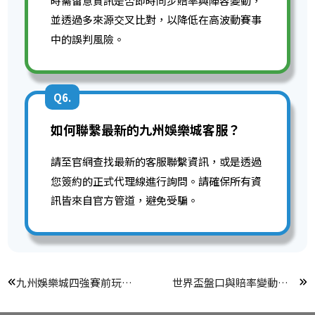
時需留意資訊是否即時同步賠率與陣容變動，
並透過多來源交叉比對，以降低在高波動賽事
中的誤判風險。
Q6.
如何聯繫最新的九州娛樂城客服？
請至官網查找最新的客服聯繫資訊，或是透過
您簽約的正式代理線進行詢問。請確保所有資
訊皆來自官方管道，避免受騙。
九州娛樂城四強賽前玩家
世界盃盤口與賠率變動分
指南｜7/15、7/16賽程與
析｜九州娛樂城下注決策