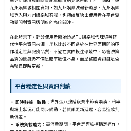
率更新速度與即時資訊準確度的要求明顯上升。同時，與
九州娛樂城相關資訊，如九州娛樂城最新消息、九州娛樂
城登入與九州娛樂城客服，也持續反映出使用者在平台變
動期間對資訊透明度的高度關注。
在此背景下，部分使用者開始透過TU娛樂城代理線等替
代性平台資訊來源，用以比較不同系統在世界盃期間的運
作穩定性與服務品質。不過在實際投注環境中，影響決策
品質的關鍵仍不僅是賠率數值本身，而是整體資訊鏈是否
完整且即時更新。
平台穩定性與資訊判讀
世界盃八強階段賽事節奏緊湊，賠率
• 即時數據一致性：
與場上狀況可能同步變動，若資訊更新延遲，容易造成判
斷偏差。
高流量期間，平台是否維持穩定運作，
• 系統負載能力：