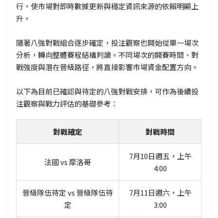
行，使市場對即時數據更新與穩定資訊來源的依賴明顯上
升。
隨著八強對戰組合逐步確定，投注觀察也開始從單一場次
分析，轉向整體賽程結構判讀。不同場次的開賽時間、對
戰強度與潛在晉級路徑，將直接影響市場資金配置方向。
以下為目前已確認與待定的八強對戰安排，可作為後續投
注觀察與戰力評估的基礎參考：
對戰確定
對戰時間
7月10日週五，上午
法國 vs 摩洛哥
4:00
晉級隊伍待定 vs 晉級隊伍待
7月11日週六，上午
定
3:00