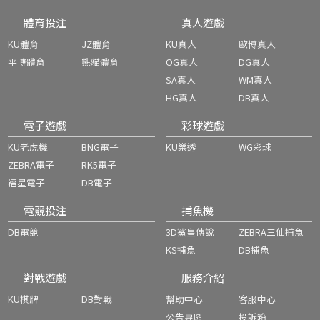
下注重點
與數據模型解析
體育投注
真人遊戲
KU體育
JZ體育
KU真人
歐博真人
平博體育
熊貓體育
OG真人
DG真人
SA真人
WM真人
HG真人
DB真人
電子遊戲
彩球遊戲
KU老虎機
BNG電子
KU樂透
WG彩球
ZEBRA電子
RK5電子
福星電子
DB電子
電競投注
捕魚機
DB電競
3D鯊皇傳說
ZEBRA三仙捕魚
KS捕魚
DB捕魚
對戰遊戲
服務介紹
KU棋牌
DB對戰
幫助中心
客服中心
公告專區
投訴箱