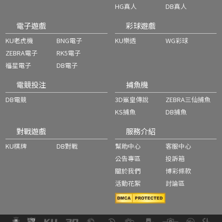
HG真人
DB真人
電子遊戲
彩球遊戲
KU老虎機
BNG電子
KU樂透
WG彩球
ZEBRA電子
RK5電子
福星電子
DB電子
電競投注
捕魚機
DB電競
3D鯊皇傳說
ZEBRA三仙捕魚
KS捕魚
DB捕魚
對戰遊戲
服務介紹
KU棋牌
DB對戰
幫助中心
客服中心
公告專區
投訴箱
關於我們
博彩條款
活動花絮
討論區